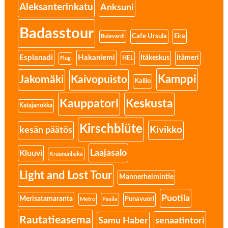
Aleksanterinkatu
Anksuni
Badasstour
Eira
Cafe Ursula
Bulevardi
Esplanadi
Hakaniemi
Itäkeskus
Itämeri
HEL
Flug
Kamppi
Jakomäki
Kaivopuisto
Kallio
Kauppatori
Keskusta
Katajanokka
Kirschblüte
Kivikko
kesän päätös
Laajasalo
Kluuvi
Kruununhaka
Light and Lost Tour
Mannerheimintie
Puotila
Merisatamaranta
Punavuori
Metro
Pasila
Rautatieasema
senaatintori
Samu Haber