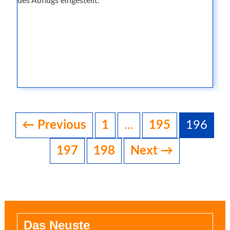
des Abflugs eingestellt.
Posts
navigation
← Previous
1
…
195
196
197
198
Next →
Das Neuste