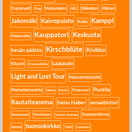
Esplanadi
Hakaniemi
Itäkeskus
Itämeri
HEL
Flug
Kamppi
Jakomäki
Kaivopuisto
Kallio
Kauppatori
Keskusta
Katajanokka
Kirschblüte
Kivikko
kesän päätös
Laajasalo
Kluuvi
Kruununhaka
Light and Lost Tour
Mannerheimintie
Puotila
Merisatamaranta
Punavuori
Metro
Pasila
Rautatieasema
senaatintori
Samu Haber
Suomenlinna
Seurasaari
Stockmann
Sunrise Avenue
tuomiokirkko
Suomi
Töölö
Uunisaari