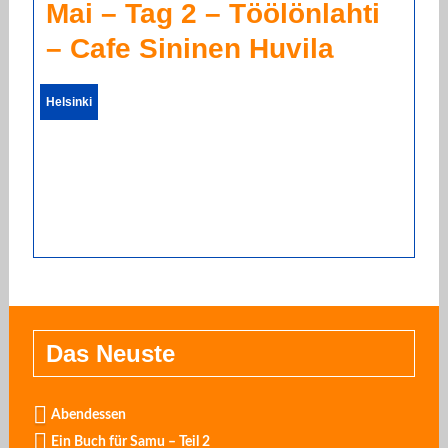
Mai – Tag 2 – Töölönlahti
– Cafe Sininen Huvila
Helsinki
Das Neuste
Abendessen
Ein Buch für Samu – Teil 2