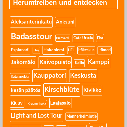
Herumtreiben und entdecken
Aleksanterinkatu
Anksuni
Badasstour
Eira
Cafe Ursula
Bulevardi
Esplanadi
Hakaniemi
Itäkeskus
Itämeri
HEL
Flug
Kamppi
Jakomäki
Kaivopuisto
Kallio
Kauppatori
Keskusta
Katajanokka
Kirschblüte
Kivikko
kesän päätös
Laajasalo
Kluuvi
Kruununhaka
Light and Lost Tour
Mannerheimintie