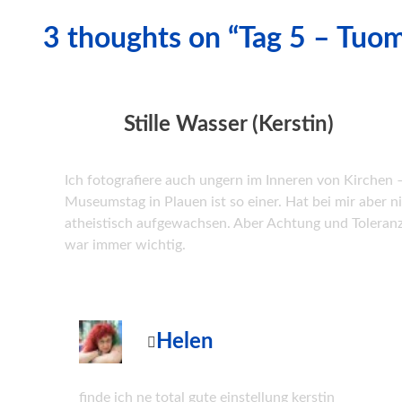
3 thoughts on “Tag 5 – Tuo
Stille Wasser (Kerstin)
Ich fotografiere auch ungern im Inneren von Kirchen 
Museumstag in Plauen ist so einer. Hat bei mir aber ni
atheistisch aufgewachsen. Aber Achtung und Toleran
war immer wichtig.
Helen
finde ich ne total gute einstellung kerstin