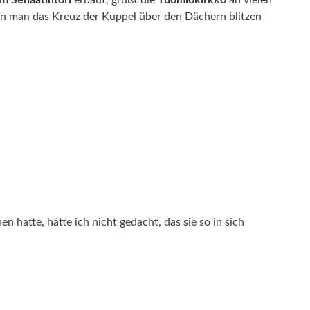
 am
Senaatintori
erbaut, grüßt die
Tuomiokirkko
an vielen
n man das Kreuz der Kuppel über den Dächern blitzen
 hatte, hätte ich nicht gedacht, das sie so in sich