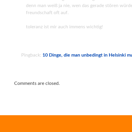
denn man weiß ja nie, wen das gerade stören würde, 
freundschaft oft auf.
toleranz ist mir auch immens wichtig!
Pingback:
10 Dinge, die man unbedingt in Helsinki mac
Comments are closed.