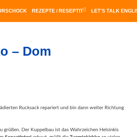
URSCHOCK
REZEPTE / RESEPTIT
LET’S TALK ENGL
Finnisches Essen
saksalainen ruoka
ko – Dom
ädierten Rucksack repariert und bin dann weiter Richtung
u grüßen. Der Kuppelbau ist das Wahrzeichen Helsinkis