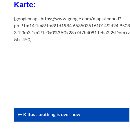
Karte:
[googlemaps https://www.google.com/maps/embed?
pb=!1m14!1m8!1m3!1d1984.6535035161014!2d24.9508
3.1!3m3!1m2!1s0x0%3A0x28a7d7b40911eba2!2sDom+zu
&h=450]
Post
← Kiitos …nothing is over now
navigation