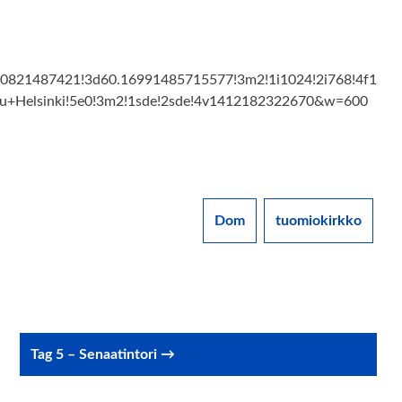
0821487421!3d60.16991485715577!3m2!1i1024!2i768!4f1
+Helsinki!5e0!3m2!1sde!2sde!4v1412182322670&w=600
Dom
tuomiokirkko
Tag 5 – Senaatintori →