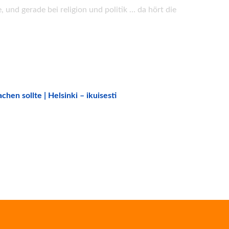
und gerade bei religion und politik … da hört die
hen sollte | Helsinki – ikuisesti