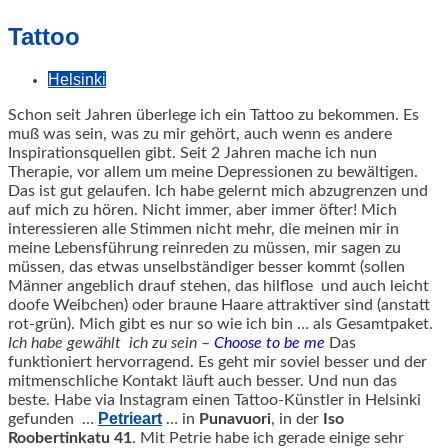
geschah!
Tattoo
Helsinki
Schon seit Jahren überlege ich ein Tattoo zu bekommen. Es
muß was sein, was zu mir gehört, auch wenn es andere
Inspirationsquellen gibt. Seit 2 Jahren mache ich nun
Therapie, vor allem um meine Depressionen zu bewältigen.
Das ist gut gelaufen.
Ich habe gelernt mich abzugrenzen und
auf mich zu hören. Nicht immer, aber immer öfter! Mich
interessieren alle Stimmen nicht mehr, die meinen mir in
meine Lebensführung reinreden zu müssen, mir sagen zu
müssen, das etwas unselbständiger besser kommt (sollen
Männer angeblich drauf stehen, das hilflose und auch leicht
doofe Weibchen) oder braune Haare attraktiver sind (anstatt
rot-grün). Mich gibt es nur so wie ich bin … als Gesamtpaket.
Ich habe gewählt ich zu sein
–
Choose to be me
Das
funktioniert hervorragend. Es geht mir soviel besser und der
mitmenschliche Kontakt läuft auch besser. Und nun das
beste. Habe via Instagram einen Tattoo-Künstler in Helsinki
Petrieart
gefunden …
… in
Punavuori
, in der
Iso
Roobertinkatu 41
. Mit Petrie habe ich gerade einige sehr