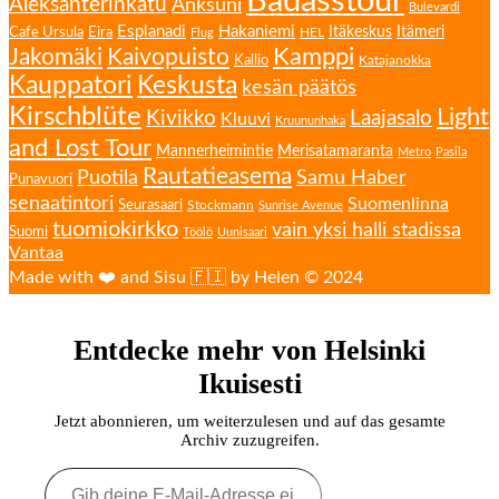
Badasstour
Aleksanterinkatu
Anksuni
Bulevardi
Esplanadi
Hakaniemi
Eira
Itäkeskus
Itämeri
Cafe Ursula
HEL
Flug
Kamppi
Jakomäki
Kaivopuisto
Kallio
Katajanokka
Kauppatori
Keskusta
kesän päätös
Kirschblüte
Light
Kivikko
Laajasalo
Kluuvi
Kruununhaka
and Lost Tour
Mannerheimintie
Merisatamaranta
Metro
Pasila
Rautatieasema
Puotila
Samu Haber
Punavuori
senaatintori
Suomenlinna
Seurasaari
Stockmann
Sunrise Avenue
tuomiokirkko
vain yksi halli stadissa
Suomi
Töölö
Uunisaari
Vantaa
Made with ❤️ and Sisu 🇫🇮 by Helen © 2024
Entdecke mehr von Helsinki
Ikuisesti
Jetzt abonnieren, um weiterzulesen und auf das gesamte
Archiv zuzugreifen.
Gib
deine