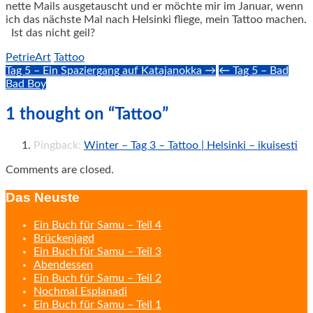
nette Mails ausgetauscht und er möchte mir im Januar, wenn
ich das nächste Mal nach Helsinki fliege, mein Tattoo machen.
Ist das nicht geil?
PetrieArt
Tattoo
Post
Tag 5 – Ein Spaziergang auf Katajanokka →
← Tag 5 – Bad
Bad Boy
navigation
1 thought on “Tattoo”
Pingback:
Winter – Tag 3 – Tattoo | Helsinki – ikuisesti
Comments are closed.
Das Neuste
Ein Buch für Samu – Teil 4
Brückenjagd
Ein Buch für Samu – Teil 3
Abendessen
Ein Buch für Samu – Teil 2
Nochmal Esplanadi
Ein Buch für Samu – Teil 1