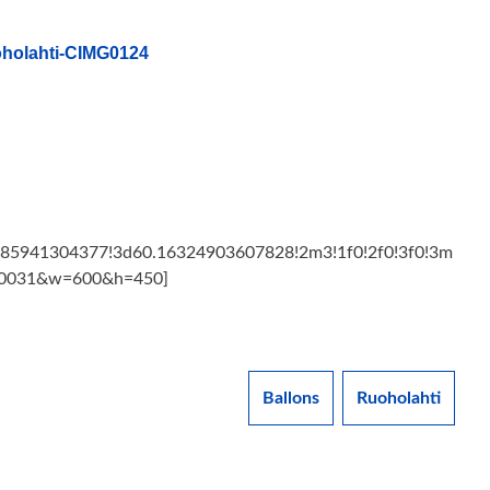
85941304377!3d60.16324903607828!2m3!1f0!2f0!3f0!3m
360031&w=600&h=450]
Ballons
Ruoholahti