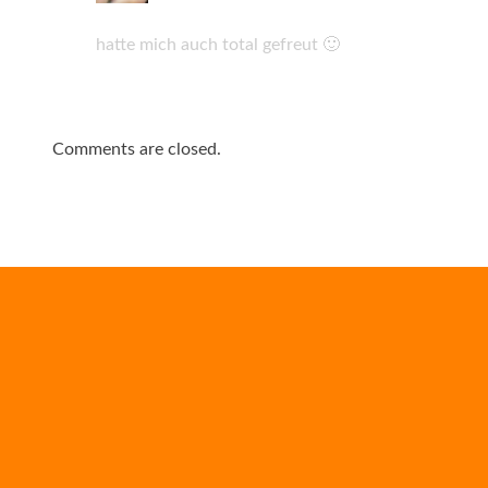
hatte mich auch total gefreut 🙂
Comments are closed.
Brückenjagd
Ein Buch für Samu – Teil 3
Abendessen
Ein Buch für Samu – Teil 2