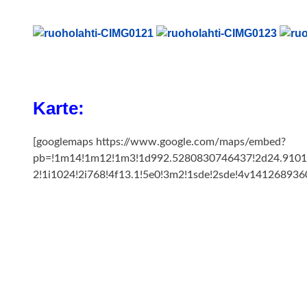
Karte:
[googlemaps https://www.google.com/maps/embed?
pb=!1m14!1m12!1m3!1d992.5280830746437!2d24.9101
2!1i1024!2i768!4f13.1!5e0!3m2!1sde!2sde!4v1412689