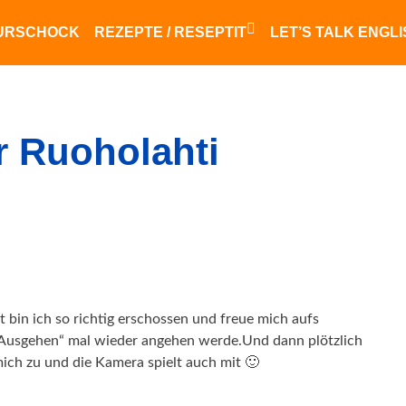
URSCHOCK
REZEPTE / RESEPTIT
LET’S TALK ENGL
Finnisches Essen
saksalainen ruoka
r Ruoholahti
 bin ich so richtig erschossen und freue mich aufs
„Ausgehen“ mal wieder angehen werde.
Und dann plötzlich
mich zu und die Kamera spielt auch mit 🙂