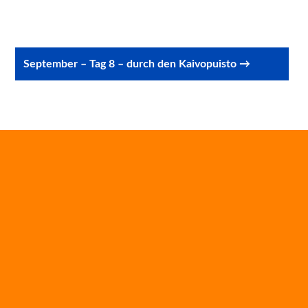
September – Tag 8 – durch den Kaivopuisto →
Gib deine E-Mail-Adresse an, um diesen Blog zu
abonnieren und Benachrichtigungen über neue Beiträge via
E-Mail zu erhalten.
E-
Mail-