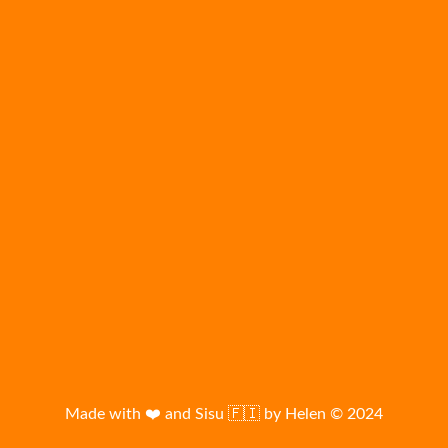
Adresse
ABONNIEREN
Made with ❤️ and Sisu 🇫🇮 by Helen © 2024