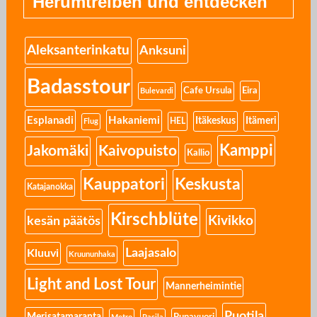
Herumtreiben und entdecken
Aleksanterinkatu
Anksuni
Badasstour
Eira
Cafe Ursula
Bulevardi
Esplanadi
Hakaniemi
Itäkeskus
Itämeri
HEL
Flug
Kamppi
Jakomäki
Kaivopuisto
Kallio
Kauppatori
Keskusta
Katajanokka
Kirschblüte
Kivikko
kesän päätös
Laajasalo
Kluuvi
Kruununhaka
Light and Lost Tour
Mannerheimintie
Puotila