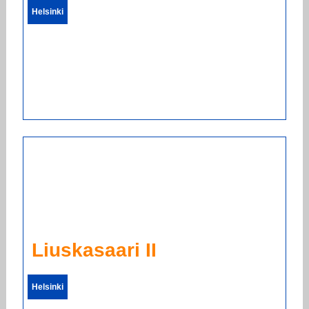
Helsinki
Liuskasaari II
Helsinki