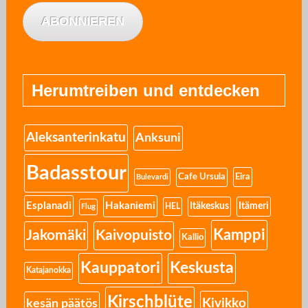
ABONNIEREN
Herumtreiben und entdecken
Aleksanterinkatu
Anksuni
Badasstour
Eira
Cafe Ursula
Bulevardi
Esplanadi
Hakaniemi
Itäkeskus
Itämeri
HEL
Flug
Kamppi
Jakomäki
Kaivopuisto
Kallio
Kauppatori
Keskusta
Katajanokka
Kirschblüte
Kivikko
kesän päätös