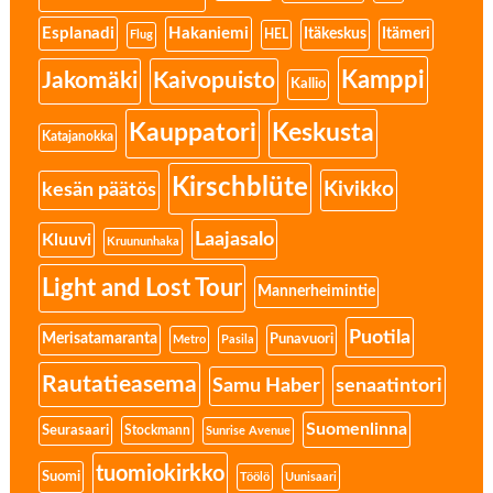
Esplanadi
Hakaniemi
Itäkeskus
Itämeri
HEL
Flug
Kamppi
Jakomäki
Kaivopuisto
Kallio
Kauppatori
Keskusta
Katajanokka
Kirschblüte
Kivikko
kesän päätös
Laajasalo
Kluuvi
Kruununhaka
Light and Lost Tour
Mannerheimintie
Puotila
Merisatamaranta
Punavuori
Metro
Pasila
Rautatieasema
senaatintori
Samu Haber
Suomenlinna
Seurasaari
Stockmann
Sunrise Avenue
tuomiokirkko
Suomi
Töölö
Uunisaari