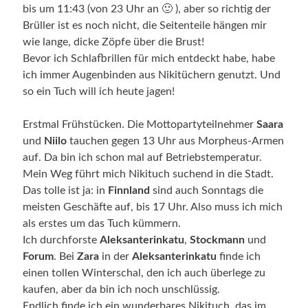
bis um 11:43 (von 23 Uhr an 🙂 ), aber so richtig der
Brüller ist es noch nicht, die Seitenteile hängen mir
wie lange, dicke Zöpfe über die Brust!
Bevor ich Schlafbrillen für mich entdeckt habe, habe
ich immer Augenbinden aus Nikitüchern genutzt. Und
so ein Tuch will ich heute jagen!
Erstmal Frühstücken. Die Mottopartyteilnehmer
Saara
und
Niilo
tauchen gegen 13 Uhr aus Morpheus-Armen
auf. Da bin ich schon mal auf Betriebstemperatur.
Mein Weg führt mich Nikituch suchend in die Stadt.
Das tolle ist ja: in
Finnland
sind auch Sonntags die
meisten Geschäfte auf, bis 17 Uhr. Also muss ich mich
als erstes um das Tuch kümmern.
Ich durchforste
Aleksanterinkatu
,
Stockmann
und
Forum
. Bei
Zara
in der
Aleksanterinkatu
finde ich
einen tollen Winterschal, den ich auch überlege zu
kaufen, aber da bin ich noch unschlüssig.
Endlich finde ich ein wunderbares Nikituch, das im